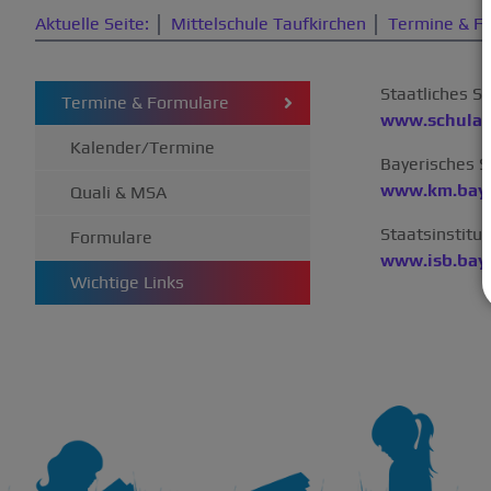
Aktuelle Seite:
Mittelschule Taufkirchen
Termine & F
Staatliches S
Termine & Formulare
www.schulam
Kalender/Termine
Bayerisches S
www.km.baye
Quali & MSA
Staatsinstitut
Formulare
www.isb.bay
Wichtige Links