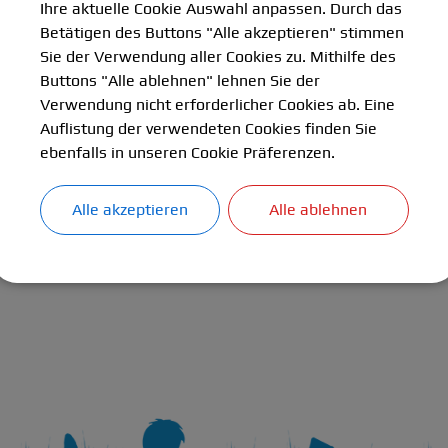
Ihre aktuelle Cookie Auswahl anpassen. Durch das
ormulare
Wichtige Links
Betätigen des Buttons "Alle akzeptieren" stimmen
Sie der Verwendung aller Cookies zu. Mithilfe des
Buttons "Alle ablehnen" lehnen Sie der
chulamt im Landkreis München:
Verwendung nicht erforderlicher Cookies ab. Eine
t.landkreis-muenchen.de
Auflistung der verwendeten Cookies finden Sie
taatsministerium für Bildung und Kultus, Wissenschaft und Ku
ebenfalls in unseren Cookie Präferenzen.
rn.de
Alle akzeptieren
Alle ablehnen
 für Schulqualität und Bildungsforschung (ISB):
ern.de