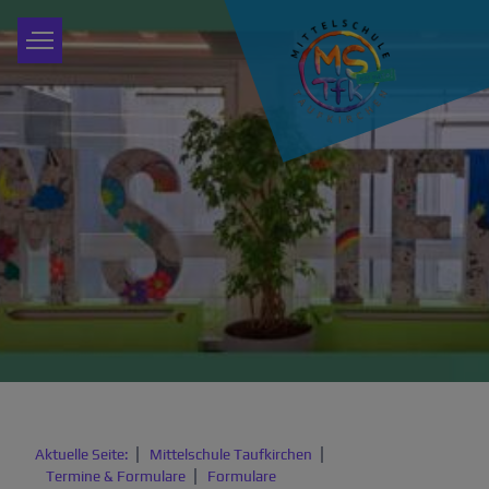
Startseite
Aktuelles & Aktionen
Unsere Schulfamilie
Angebote & Besonderes
Partner & Externe
Aktuelle Seite:
Mittelschule Taufkirchen
Termine & Formulare
Formulare