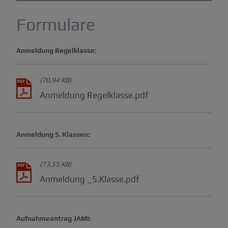
Termine & Formulare
Formulare
Elternbereich / Edupage
Anmeldung Regelklasse:
Kooperation GS
(70,94 KB)
Mittelschullehramt
Anmeldung Regelklasse.pdf
Anmeldung 5. Klassen:
(73,55 KB)
Anmeldung _5.Klasse.pdf
Aufnahmeantrag JAMI: