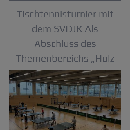
Tischtennisturnier mit
dem SVDJK Als
Abschluss des
Themenbereichs „Holz