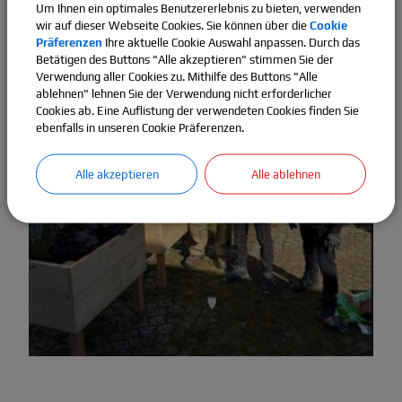
bedanken uns ganz herzlich bei der FTK-Klasse und Herrn Jaud
Um Ihnen ein optimales Benutzererlebnis zu bieten, verwenden
mit seinem Team der Jobwerkstatt für ihren Einsatz!
wir auf dieser Webseite Cookies. Sie können über die
Cookie
Präferenzen
Ihre aktuelle Cookie Auswahl anpassen. Durch das
Betätigen des Buttons "Alle akzeptieren" stimmen Sie der
Verwendung aller Cookies zu. Mithilfe des Buttons "Alle
ablehnen" lehnen Sie der Verwendung nicht erforderlicher
Cookies ab. Eine Auflistung der verwendeten Cookies finden Sie
ebenfalls in unseren Cookie Präferenzen.
Alle akzeptieren
Alle ablehnen