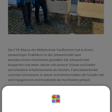
Die FTK-Klasse der Mittelschule Taufkirchen hat in ihrem
einwöchigen Praktikum in der Jobwerkstatt zwei
wunderschöne Hochbeete gestaltet. Die Jobwerkstatt
kooperiert seit vielen Jahren mit unserer Schule und bietet
verschiedene Arbeitsbereiche an: Kochen, Fahrradwerkstatt
und eine Schreinerei. In dieser Schreinerei haben die Schüler mit
viel Engagement und Kreativität die Hochbeete gebaut.
Gemeinsam haben sie die Pflanzen ausgewählt und die fertigen
Beete als dekoratives Highlight unserer Schule zur Verfügung
gestellt. Wir sind begeistert von den tollen Ergebnissen und